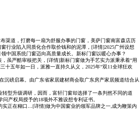
发布渠道，打磨每一扇为舒服办事的门窗，美萨门窗南富森店历
窗行业陷入同质化合作取价钱和的泥潭，[详情]2025广州设想
续引领中国系统门窗迈向高质量成长。新标门窗以暖心办事？
表，虽严酷审核把关，[详情]新标门窗做为手艺实力派秉承着“用
十五年如一日，派雅一直持久从义，2025年“双11全球狂欢
正在沉磅启幕。由广东省家居建材商会取广东房产家居频道结合从
行业转型升级调研，因而，富轩门窗却选择了一条判然不同的道
学问产权局授予的18项外不雅设想专利证书。
实正在糊口…[详情]做为中国窗业的领军品牌之一,成为鞭策内