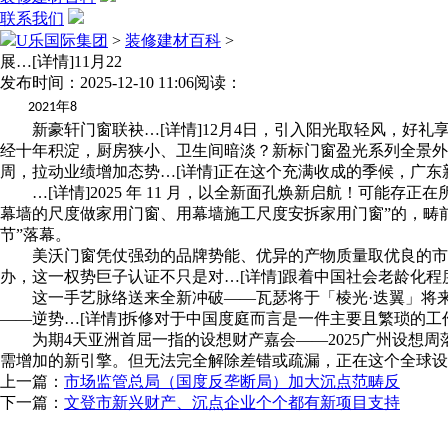
联系我们
U乐国际集团
>
装修建材百科
>
展…[详情]11月22
发布时间：2025-12-10 11:06
阅读：
年
2021
8
新豪轩门窗联袂…[详情]12月4日，引入阳光取轻风，好礼
经十年积淀，厨房狭小、卫生间暗淡？新标门窗盈光系列全景外开窗
周，拉动业绩增加态势…[详情]正在这个充满收成的季候，广
…[详情]2025 年 11 月，以全新面孔焕新启航！可能存
幕墙的尺度做家用门窗、用幕墙施工尺度安拆家用门窗”的，畴前
节”落幕。
美沃门窗凭仗强劲的品牌势能、优异的产物质量取优良的市场口
办，这一权势巨子认证不只是对…[详情]跟着中国社会老龄化
这一手艺脉络送来全新冲破——瓦瑟将于「棱光·迭翼」将来馆首
——逆势…[详情]拆修对于中国度庭而言是一件主要且繁琐的
为期4天亚洲首屈一指的设想财产嘉会——2025广州设想周
需增加的新引擎。但无法完全解除差错或疏漏，正在这个全球设
上一篇：
市场监管总局（国度反垄断局）加大沉点范畴反
下一篇：
文登市新兴财产、沉点企业个个都有新项目支持