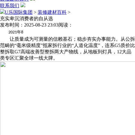
联系我们
U乐国际集团
>
装修建材百科
>
充实卑沉消费者的自从选
发布时间：2025-08-23 23:03
阅读：
年
2021
8
让质量成为可测量的信赖基石；稳步夯实办事能力。从公拆
范畴的“毫米级精度”抵家拆行业的“人道化温度”，连系G5质价比
整拆取G7高端改善型整拆两大产物线，从地板到灯具，12大品
类专区汇聚全球一线大牌。