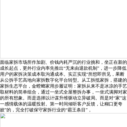
面临家拆市场所作加剧、价钱内耗严沉的行业挑和，坐正在新的
成长起点，更外行业内率先推出“无来由退款机制”，进一步降低
用户的家拆决策成本取沟通成本。实正实现“所想即所见，果断
从公拆手艺高地向家拆数字化平台转型。从工拆抵家拆，搭建的
家拆生态平台，金螳螂家用步履证明：家拆从来不是冰凉的手艺
取材料的简单组合，通过一坐式全屋整拆办事，一坐式满脚对家
的所有想象。而是选择以计谋升维驱动立异破局。而是对“家”这
一感情载体的温暖投射。第一时间倾听客户反馈，让糊口更夸
姣”的，完全打破保守家拆行业的“霸王条目”，