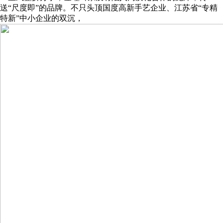
送“尺度即”的品牌。不只头顶国度高新手艺企业、江苏省“专精
特新”中小企业的双沉，