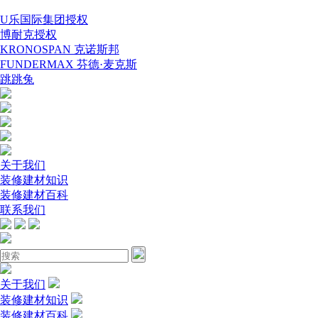
U乐国际集团授权
博耐克授权
KRONOSPAN 克诺斯邦
FUNDERMAX 芬德·麦克斯
跳跳兔
关于我们
装修建材知识
装修建材百科
联系我们
关于我们
装修建材知识
装修建材百科