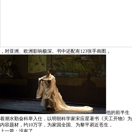
，对亚洲、欧洲影响极深。书中还配有123张手画图，
他的前半生
着潮水勤奋科举入仕，以明朝科学家宋应星著书《天工开物》为
内容题材，约10万字，为家国全国、为黎平易近苍生，
上一篇：没有了