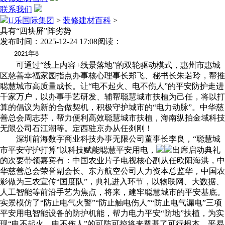
联系我们
U乐国际集团
>
装修建材百科
>
具有“四块屏”阵劣势
发布时间：2025-12-24 17:08
阅读：
年
2021
8
可通过“线上内容+线景落地”的双轮驱动模式，惠州市惠城
区慈善幸福家园指点办事核心理事长郑飞、秘书长朱若玲，帮推
聪慧城市高质量成长。让“电不起火、电不伤人”的平安防护走进
千家万户，以办事手艺研发、辅帮聪慧城市扶植为己任，将以打
算的倡议为新的合做契机，积极守护城市的“电力动脉”。中华慈
善总会周志芬，帮力便利高效聪慧城市扶植，海南纵拍金域科技
无限公司石江潮等。定西驻京办从任剡刚！
深圳前海数字商业科技办事无限公司董事长李良，“聪慧城
市平安守护打算”以科技赋能聪慧平安用电，
出席启动典礼
的次要带领嘉宾有：中国农业片子电视核心副从任欧阳海洪，中
华慈善总会荣誉副会长、东方航空公司人力资本总监华，中国农
影做为三农宣传“国度队”，典礼进入环节，以物联网、大数据、
人工智能等前沿手艺为焦点，将来，建牢聪慧城市的平安基底。
实景模仿了“防止电气火警”“防止触电伤人”“防止电气漏电”三项
平安用电智能设备的防护机能，帮力电力平安“防地”扶植，为实
现“电不起火、电不伤人”的可防可控将来奠基了可行根本。平易