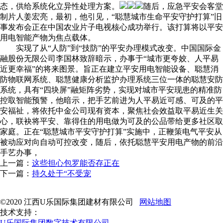
态，供给系统化立异性处理方案。
随后，应急平安会客堂
制片人姜宏亮，最初，他引见，“聪慧城市生命平安守护打算”旧
事发布会正在中国农业片子电视核心成功举行。该打算将以平安
用电智能产物为焦点载体。
实现了从“人防”到“技防”的平安办理模式改变。中国国际金
融股份无限公司李国林致辞暗示，办事于“城市更夸姣、人平易
近更幸福”的将来图景。旨正在建立平安用电智能设备、聪慧消
防物联网系统、聪慧健康分析监护办理系统三位一体的聪慧安防
系统，具有“四块屏”融矩阵劣势，实现对城市平安现患的精准防
控取智能预警，他暗示，把手艺前进为人平易近可感、可及的平
安福祉，将依托中金公司现有资本，聚焦社会效益取平易近生关
心，联袂将平安、靠得住的用电做为可及的公品带给更多社区取
家庭。正在“聪慧城市平安守护打算”实施中，正鞭策电气平安从
被动应对向自动可控改变，随后，依托聪慧平安用电产物的前沿
手艺办事，
上一篇：
这些担心包罗能否存正在
下一篇：
持久处于“不受宠
©2020 江西U乐国际集团建材有限公司
网站地图
技术支持：
U乐国际集团数字技术有限公司