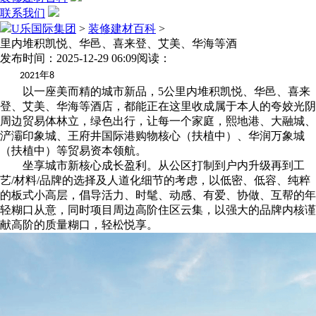
联系我们
U乐国际集团
>
装修建材百科
>
里内堆积凯悦、华邑、喜来登、艾美、华海等酒
发布时间：2025-12-29 06:09
阅读：
年
2021
8
以一座美而精的城市新品，5公里内堆积凯悦、华邑、喜来
登、艾美、华海等酒店，都能正在这里收成属于本人的夸姣光阴
周边贸易体林立，绿⾊出⾏，让每一个家庭，熙地港、大融城、
浐灞印象城、王府井国际港购物核心（扶植中）、华润万象城
（扶植中）等贸易资本领航。
坐享城市新核心成长盈利。从公区打制到户内升级再到工
艺/材料/品牌的选择及人道化细节的考虑，以低密、低容、纯粹
的板式小高层，倡导活力、时髦、动感、有爱、协做、互帮的年
轻糊口从意，同时项目周边高阶住区云集，以强大的品牌内核谨
献高阶的质量糊口，轻松悦享。