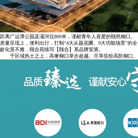
距离广运潭公园及灞河仅800米，谨献青年人喜爱的颐然糊口。
质量呈现上，便利出⾏，打制“4大从题花圃、9大功能场景”的全
龄化景不雅，颐合苑续写【颐合】系品牌室第。
于区域热土之上，高奢糊口举步超越。尽享缤纷高阶糊口。