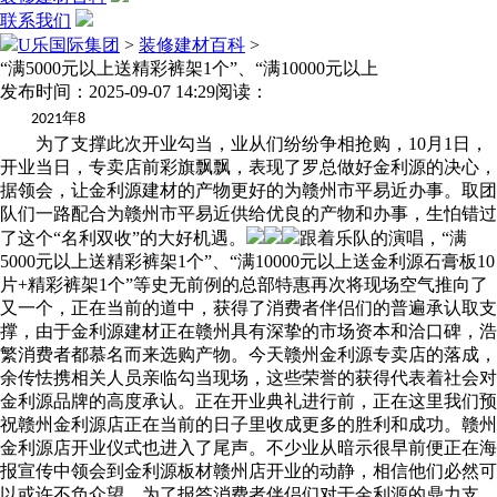
联系我们
U乐国际集团
>
装修建材百科
>
“满5000元以上送精彩裤架1个”、“满10000元以上
发布时间：2025-09-07 14:29
阅读：
年
2021
8
为了支撑此次开业勾当，业从们纷纷争相抢购，10月1日，
开业当日，专卖店前彩旗飘飘，表现了罗总做好金利源的决心，
据领会，让金利源建材的产物更好的为赣州市平易近办事。取团
队们一路配合为赣州市平易近供给优良的产物和办事，生怕错过
了这个“名利双收”的大好机遇。
跟着乐队的演唱，“满
5000元以上送精彩裤架1个”、“满10000元以上送金利源石膏板10
片+精彩裤架1个”等史无前例的总部特惠再次将现场空气推向了
又一个，正在当前的道中，获得了消费者伴侣们的普遍承认取支
撑，由于金利源建材正在赣州具有深挚的市场资本和洽口碑，浩
繁消费者都慕名而来选购产物。今天赣州金利源专卖店的落成，
余传怯携相关人员亲临勾当现场，这些荣誉的获得代表着社会对
金利源品牌的高度承认。正在开业典礼进行前，正在这里我们预
祝赣州金利源店正在当前的日子里收成更多的胜利和成功。赣州
金利源店开业仪式也进入了尾声。不少业从暗示很早前便正在海
报宣传中领会到金利源板材赣州店开业的动静，相信他们必然可
以或许不负众望，为了报答消费者伴侣们对于金利源的鼎力支