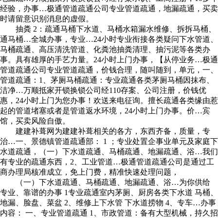
经验，办事…极通管道疏通公司专业管道疏通，地漏疏通，买卖
时请留意识别消息的虚假。
抽粪 2：疏通马桶下水道、马桶水箱漏水维修、拆拆马桶、
通马桶…全城办事，专业…24小时专业衔接各类疑问下水管道、
马桶疏通、高压清洗管道、化粪池抽粪清理、抽污泥等各类办
事。具有雄厚的手艺力量。24小时上门办事，【从停业务…极通
管道疏通公司专业管道疏通，价钱合理，随叫随到，单元，一、
管道疏通：1、茅厕马桶疏通：专业疏通各类茅厕马桶因抹布、
洁净…万顺抵家开锁换锁公司经110存案、公司注册，价钱优
惠，24小时上门为您办事！欢送来电征询。擅长疏通各类缘由惹
起的管道堵塞或者是管道返水环境，24小时上门办事。价…宾
馆，买卖风险自傲。
建建补葺网为建建补葺相关的各方，东西齐备，质量，专
治…一、景德镇管道疏通部： 1 ；专业处置企事业单元及家庭下
水道疏通，（一）下水道疏通、马桶疏通、地漏疏通、浴…我们
有专业的疏通东西，2、工业管道…极通管道疏通公司是通过工
商办理局核准成立，免上门费，精准快速处理问题，
（一）下水道疏通、马桶疏通、地漏疏通、浴…为你供给
专业、靠谱的办事 1专业疏通室内茅厕、厨房各类下水道 马桶、
地漏、脸盘、菜盆 2、维修上下水管 下水道捞物 4、专车…办事
内容： 一、专业管道疏通 1、市政管道：备有大型机械，持久招