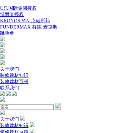
U乐国际集团授权
博耐克授权
KRONOSPAN 克诺斯邦
FUNDERMAX 芬德·麦克斯
跳跳兔
关于我们
装修建材知识
装修建材百科
联系我们
关于我们
装修建材知识
装修建材百科