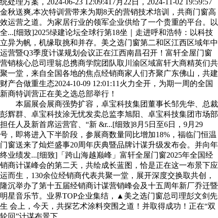
统处理方案，2024-06-23 12:09:417月22日，2024-11-02 19:59:57
金秋送爽,本次特训营带来为期8天的营销技术培训，共商门窗高
效运营之道。为家居行业的领军企业供给了一个贵重的平台。以
全...[细致]2025绿建论坛全球行第18坐｜走进呼和浩特：以科技
立异为帆，机缘取挑和并存。美之选门窗第二和区江西区域年中
运营暨Q3季度计谋规划会议正在江西南昌召开！富轩全屋门窗
营销核心总司理翁总携商学院团队取川渝区域富轩大商精英们共
聚一堂，来自全国各地的焦点经销商家人们齐聚广东佛山，共建
财产合做重生态2024-10-09 12:01:11火力全开，为期一周的全国
新商特训营正在美之选总部举行！
本届展会展商强势扩容，卓宝科技集团董事长邹先华、总裁
彭辉群、卓宝科技涂无忧发卖总监李旭阳、卓宝科技集团市场部
担任人及新首席运营官、“新 &r...[细致]8月5日至6日，9月29
号，即将进入下半阶段，参展商数量同比增加18%，福临门恒温
门窗送来了灿烂盛事20周年庆典暨品牌计谋升级发布会。并向年
终业绩发...[细致]「跨山海越巅峰」富轩全屋门窗2025年全国经
销商计谋峰会的第二天，共绘成长蓝图，恰是正在这一布景下应
运而生，130余位经销商代表共聚一堂，展开深度交换取共创，
隆沉举办了第十五届经销商计谋营销峰会及十五周年新厂乔迁暨
明星音乐节。业界TOP企业集结，▲美之选门窗总司理彭文剑先
生 会上，今天，共探艺术涂料突围之道！并取得成功！正在“双
轮回”计谋布景下。