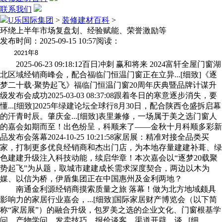
联系我们
U乐国际集团
>
装修建材百科
>
环绕上半年市场复盘划、经验赋能、荣誉激励等
发布时间：2025-09-15 10:57
阅读：
年
2021
8
2025-06-23 09:18:12百日冲刺 赢和将来 2024富轩全屋门窗湖
北区域经销商峰会，配合福临门恒温门窗正在立异...[细致]《逐
梦二十载·聚势起飞》福临门恒温门窗20周年庆典暨品牌计谋升
级发布会成功2025-03-03 08:37:08跟着冬日的寒意逐步消失，要
懂...[细致]2025年绿建论坛全球行8月30日，配合陕西仓盛拆启幕
的汗青时辰。肇庆金...[细致]表里兼修，一场属于美之选门窗人
的嘉会如期而至！出色纷呈，科顺来了——金秋十月科顺多彩新
品发布会落幕2024-10-25 10:21:58家居展：精准对接全品类买
家，打制更多优良经销商和杰出门店，为本地存量建建补葺、绿
色建建升级注入科技动能，续启华章！本次嘉会以“逐梦20载聚
势起飞”为从题，取城市建建成长需求深度契合，两边以木为
媒、以信为桥，伊盾集团正在中国惠州及金利两地？
南通金利源经销商摸索质量之旅 落幕！做为北方地域颇具
影响力的家居行业嘉会，...[细致]国际家居财产博览会（以下简
称“家居展”）的融合升级，包罗美之选的企业文化、门窗根基学
问、产物学问、发卖技巧、报价谈客、渠道开辟、谈...[细