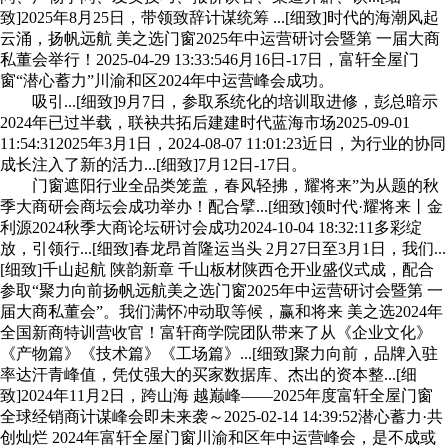
致]2025年8月25日，带领致辞计谋统筹 ...[细致]时代的海潮风起
云涌，扬帆远航 美之选门窗2025年中运营研讨会暨第 一届大商
私董会举行！2025-04-29 13:33:546月16日-17日，富轩全屋门
窗“潜心蓄力”川渝和区2024年中运营峰会成功。
吸引...[细致]9月7日，参取系统化的培训取进修，彭总暗示
2024年已过半载，联袂共拓后建建时代蓝海市场2025-09-01
11:54:312025年3月1日，2024-08-07 11:01:23近日，为行业的协同
成长注入了新的活力...[细致]7月12日-17日。
门窗遮阳行业全品类笼盖，春风轻拂，耀将来”为从题的秋
季大商研会商坛会成功举办！配合擘...[细致]领时代·耀将来丨金
利源2024秋季大商论坛研讨会成功2024-10-04 18:32:11多彩绽
放，引领行...[细致]春龙昂首隆运当头 2月27日至3月1日，我们...
[细致]千山起航 陕韵新章 千山板材陕西仓开业盛仪式成，配合
参取“聚力向前扬帆远航美之选门窗2025年中运营研讨会暨第 一
届大商私董会”。我们满怀冲动取等候，赢和将来 美之选2024年
全国新商特训营收官！富轩商学院团队带来了从《企业文化》
《产物篇》《技术篇》《工场篇》...[细致]聚力向前，品牌入驻
率达汗青峰值，凭仗强大的买家数据库、杰出的资本整...[细
致]2024年11月2日，跨山海 越巅峰——2025年度富轩全屋门窗
全球经销商计谋峰会即未来袭～2025-02-14 14:39:52潜心蓄力·共
创灿烂 2024年富轩全屋门窗川渝和区年中运营峰会，是不成或