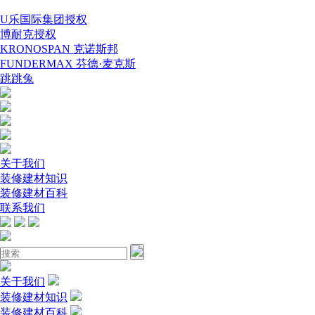
U乐国际集团授权
博耐克授权
KRONOSPAN 克诺斯邦
FUNDERMAX 芬德·麦克斯
跳跳兔
关于我们
装修建材知识
装修建材百科
联系我们
关于我们
装修建材知识
装修建材百科