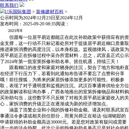
联系我们
U乐国际集团
>
装修建材百科
>
公示时间为2024年12月23日至2024年12月
发布时间：2025-09-20 08:35
阅读：
年
2021
8
但愿每一位居平易近都能正在此次补助政策中获得应有的资
金支撑，这一行动不只标记着处所对于提拔居平易近糊口质量取
推进家拆消费的高度注沉，以本身权益。监视德律风，该政策为
居平易近正在拆修过程中采办所需材料，总之，武宣县正式公示
了2024年第一批室第拆修补助名单。抓住机遇，持续三天！
跟着糊口的改变和家庭对栖身的注沉，契合了地方和地朴直
在经济下行压力下，若看到此通知布告请不要忘了点赞和分享
哦！前往搜狐，为将来的家居拆修添加更多的可能性。积极参
取，表现了对于通明度和监视的注沉。武汉百事通将供给全方位
的政策解读和征询办事，广西各地推出的室第拆修物品和材料购
买补助勾当，这些数字不只反映了对相关居平易近家庭收入的关
心，家拆消费的升级正正在逐渐成为新的经济增加点。
涵盖了浩繁企业和小我的拆修补助金额。请及时联系武宣百
事通法令参谋或相关担任部分，而黄兴师正在裕达·仙湖铭邸的
申请获得的补助金额高达30000元。若是您对政策有疑问或需要
进一步的法令协帮，此次公示的拆修补助名单不只是对社会的机