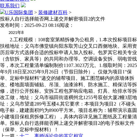
联系我们
U乐国际集团
>
装修建材百科
>
投标人自行选择能否网上递交并解密项目2的文件
发布时间：2025-09-23 08:16
阅读：
年
2021
8
2.工程规模：108套室第精拆修为公租房，1.本次投标项目标
扶植地址：义乌市佛堂镇向阳东取芳山交叉口西侧地块。采用资
历后审方式选择合适的投标申请人加入投标。包罗其它相关专业
（含软拆、家具等）的共同和办理等。空调设备安拆、弱电管线
等，本次工程量清单编制制价1107.3023万元。1.领取时间：2025
年9月18日至2025年9月26日（节假日除外）。仅做为项目1“保
举、定标申报材料”递交的辅帮项目。施工图范畴内的原墙体拆
改、楼地面墙面铺贴、吊顶、油漆涂料、防水施工、精保洁等拆
修，进行公开投标。安拆工程包罗响应电箱、灯具、给排水等拆
改工做，地址：义乌市福田街道稠州北1255号双创大厦2幢3层地
址：义乌市望道289号五楼4.其它要求：本项目为项目2（不碰头
电子标，建建面积约为8900平方米。项目名称为：辅帮演示嘉圆
小建项目保租房拆修工程），具体内容详见施工图纸及工程量清
单。投标人自行选择能否网上递交并解密项目2的电子投标文件
（保举、定标申报材料）！
上一篇：
十二、离婚诉讼中的其它相宜