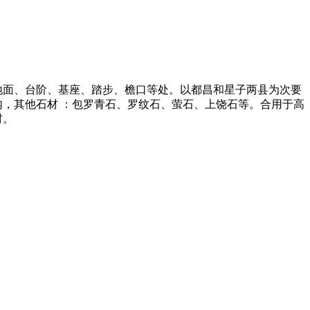
面、台阶、基座、踏步、檐口等处。以都昌和星子两县为次要
，其他石材 ：包罗青石、罗纹石、萤石、上饶石等。合用于高
材。