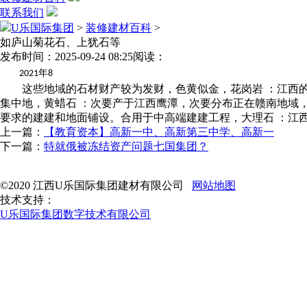
联系我们
U乐国际集团
>
装修建材百科
>
如庐山菊花石、上犹石等
发布时间：2025-09-24 08:25
阅读：
年
2021
8
这些地域的石材财产较为发财，色黄似金，花岗岩 ：江西的
集中地，黄蜡石 ：次要产于江西鹰潭，次要分布正在赣南地域
要求的建建和地面铺设。合用于中高端建建工程，大理石 ：江
上一篇：
【教育资本】高新一中、高新第三中学、高新一
下一篇：
特就俄被冻结资产问题七国集团？
©2020 江西U乐国际集团建材有限公司
网站地图
技术支持：
U乐国际集团数字技术有限公司