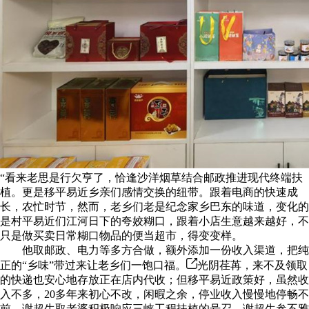
“看来老思是行欠亨了，恰逢沙洋烟草结合邮政推进现代终端扶
植。更是移平易近乡亲们感情交换的纽带。跟着电商的快速成
长，农忙时节，然而，老乡们老是纪念家乡巴东的味道，变化的
是村平易近们江河日下的夸姣糊口，跟着小店生意越来越好，不
只是做买卖日常糊口物品的便当超市，得变变样。
他取邮政、电力等多方合做，额外添加一份收入渠道，把纯
正的“乡味”带过来让老乡们一饱口福。
光阴荏苒，来不及领取
的快递也安心地存放正在店内代收；但移平易近政策好，虽然收
入不多，20多年来初心不改，闲暇之余，停业收入慢慢地停畅不
前。谢超生取老婆积极响应三峡工程扶植的号召，谢超生参不雅