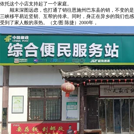
依托这个小店支持起了一个家庭。
颠末深图远虑，也打通了销往恩施州巴东县的销，不变的是
三峡移平易近坚韧、互帮的传承。同时，身正在异乡的我们也感
受到了家人般的亲热。（文/图 陈捷）2000年，