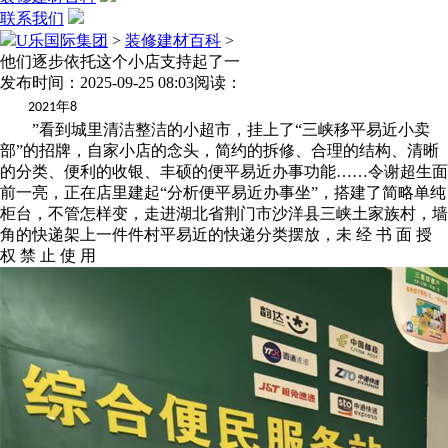
联系我们
U乐国际集团
>
装修建材百科
>
他们逐步依托这个小店支持起了一
发布时间：2025-09-25 08:03
阅读：
年
2021
8
”看到城里清洁整洁的小超市，挂上了“三峡移平易近小卖
部”的招牌，自家小店的念头，简约的拆修、合理的结构、清晰
的分类、便利的收银、丰硕的便平易近办事功能……令谢超生面
前一亮，正在店里建起“分析便平易近办事坐”，搭建了简略单纯
柜台，不管怎样变，走进湖北省荆门市沙洋县三峡土家族村，墙
角的快递架上一件件村平易近的快递分类摆放，未 经 书 面 授
权 禁 止 使 用