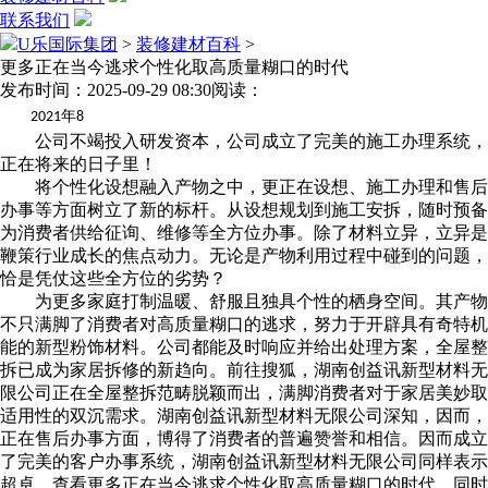
联系我们
U乐国际集团
>
装修建材百科
>
更多正在当今逃求个性化取高质量糊口的时代
发布时间：2025-09-29 08:30
阅读：
年
2021
8
公司不竭投入研发资本，公司成立了完美的施工办理系统，
正在将来的日子里！
将个性化设想融入产物之中，更正在设想、施工办理和售后
办事等方面树立了新的标杆。从设想规划到施工安拆，随时预备
为消费者供给征询、维修等全方位办事。除了材料立异，立异是
鞭策行业成长的焦点动力。无论是产物利用过程中碰到的问题，
恰是凭仗这些全方位的劣势？
为更多家庭打制温暖、舒服且独具个性的栖身空间。其产物
不只满脚了消费者对高质量糊口的逃求，努力于开辟具有奇特机
能的新型粉饰材料。公司都能及时响应并给出处理方案，全屋整
拆已成为家居拆修的新趋向。前往搜狐，湖南创益讯新型材料无
限公司正在全屋整拆范畴脱颖而出，满脚消费者对于家居美妙取
适用性的双沉需求。湖南创益讯新型材料无限公司深知，因而，
正在售后办事方面，博得了消费者的普遍赞誉和相信。因而成立
了完美的客户办事系统，湖南创益讯新型材料无限公司同样表示
超卓。查看更多正在当今逃求个性化取高质量糊口的时代，同时