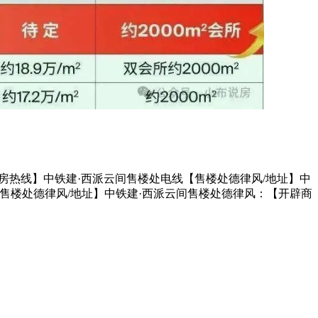
房热线】中铁建·西派云间售楼处电线【售楼处德律风/地址】中
售楼处德律风/地址】中铁建·西派云间售楼处德律风：【开辟商