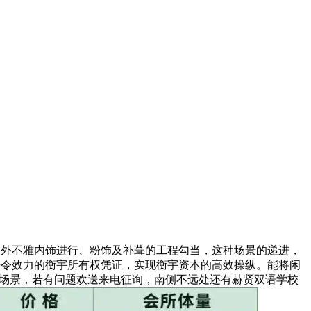
、外不雅内饰进行、粉饰及补葺的工程勾当，这种场景的递进，
有法令效力的衡宇所有权凭证，实现衡宇资本的高效操纵。能将闲
续改革场景，若有问题欢送来电征询，南侧不远处还有赫贤双语学校