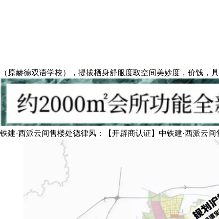
（原赫德双语学校），提拔栖身舒服度取空间美妙度，价钱，具体看
铁建·西派云间售楼处德律风：【开辟商认证】中铁建·西派云间