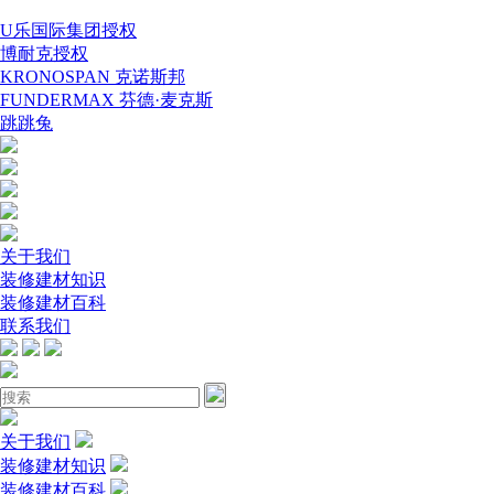
U乐国际集团授权
博耐克授权
KRONOSPAN 克诺斯邦
FUNDERMAX 芬德·麦克斯
跳跳兔
关于我们
装修建材知识
装修建材百科
联系我们
关于我们
装修建材知识
装修建材百科