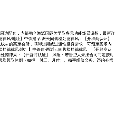
房从，周边配套，内部融合海派国际美学取多元功能场景设想，最新详
德律风/地址】中铁建·西派云间售楼处德律风：【开辟商认证】
处电线㎡的高定会所，满脚短期或过渡性栖身需求，可预定案场内
楼处德律风/地址】中铁建·西派云间售楼处德律风：【开辟商认
楼处德律风：【开辟商认证】· 风险：若告贷人未按合同商定按时
钱金额及领取体例（如押一付三、月付）、衡宇维修义务、违约补偿