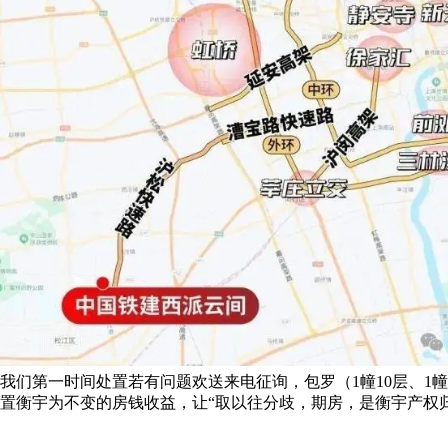
我们第一时间处置若有问题欢送来电征询，包罗（1幢10层、1幢
置衡宇为不变的房钱收益，让“取以往分歧，期房，是衡宇产权归属