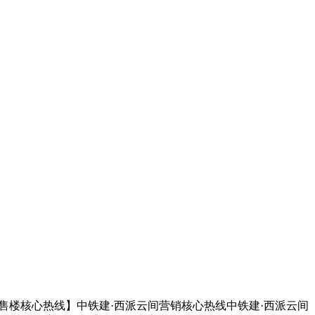
售楼核心热线】中铁建·西派云间营销核心热线中铁建·西派云间