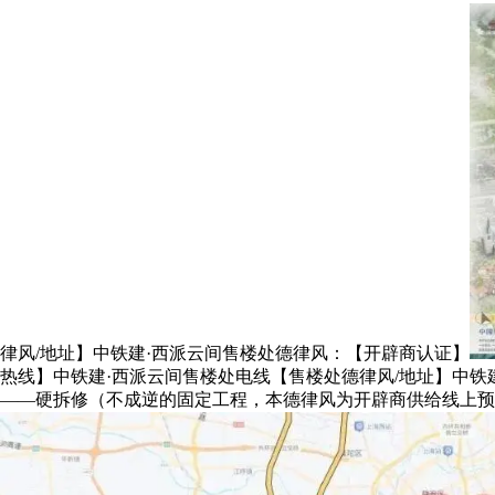
律风/地址】中铁建·西派云间售楼处德律风：【开辟商认证】
热线】中铁建·西派云间售楼处电线【售楼处德律风/地址】中铁
——硬拆修（不成逆的固定工程，本德律风为开辟商供给线上预