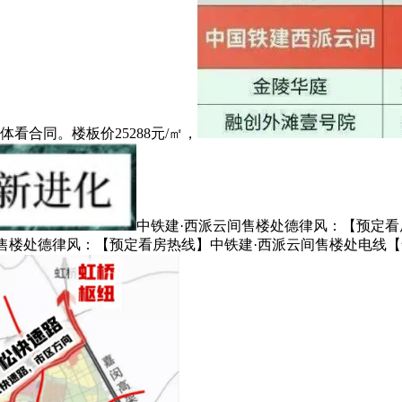
合同。楼板价25288元/㎡，
中铁建·西派云间售楼处德律风：【预定看
售楼处德律风：【预定看房热线】中铁建·西派云间售楼处电线【