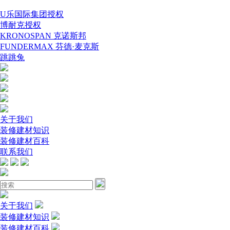
U乐国际集团授权
博耐克授权
KRONOSPAN 克诺斯邦
FUNDERMAX 芬德·麦克斯
跳跳兔
关于我们
装修建材知识
装修建材百科
联系我们
关于我们
装修建材知识
装修建材百科