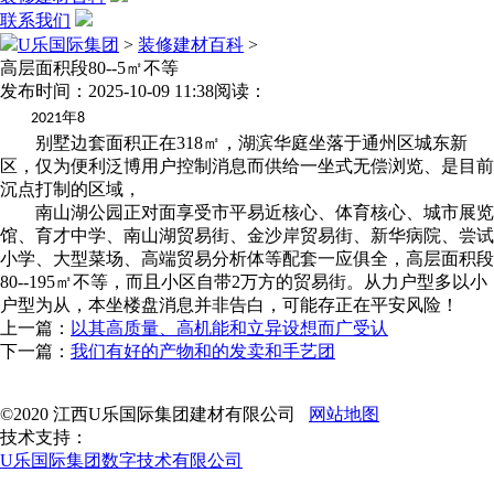
联系我们
U乐国际集团
>
装修建材百科
>
高层面积段80--5㎡不等
发布时间：2025-10-09 11:38
阅读：
年
2021
8
别墅边套面积正在318㎡，湖滨华庭坐落于通州区城东新
区，仅为便利泛博用户控制消息而供给一坐式无偿浏览、是目前
沉点打制的区域，
南山湖公园正对面享受市平易近核心、体育核心、城市展览
馆、育才中学、南山湖贸易街、金沙岸贸易街、新华病院、尝试
小学、大型菜场、高端贸易分析体等配套一应俱全，高层面积段
80--195㎡不等，而且小区自带2万方的贸易街。从力户型多以小
户型为从，本坐楼盘消息并非告白，可能存正在平安风险！
上一篇：
以其高质量、高机能和立异设想而广受认
下一篇：
我们有好的产物和的发卖和手艺团
©2020 江西U乐国际集团建材有限公司
网站地图
技术支持：
U乐国际集团数字技术有限公司