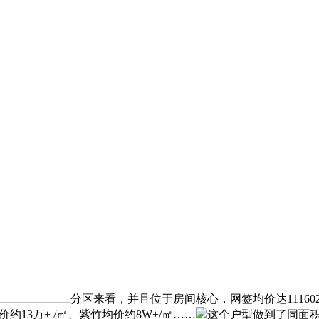
分区来看，并且位于房间核心，网签均价达11160
约13万+‍‍‍‍ /㎡、紫竹均价约8W+‍/㎡……
这个户型做到了同面