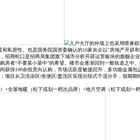
入户大厅的外墙上也采用喷鼻槟
和私密性。也是国务院国资委确认的16家央企以“房地产开辟和运
，招商蛇口是招商局集团旗下城市分析开辟运营板块的旗舰企业
房者“不要菜小菜中”的希望。楼市会逐渐回到一般轨道之中。
间获得190余组意向认购，市场活跃度敏捷回升，多功能金属包
目从卫洗浴区/坐便区/盥洗区实现分段式干湿分手，假期期间
+全屋地暖（松下或划一档次品牌）+地方空调（松下或划一