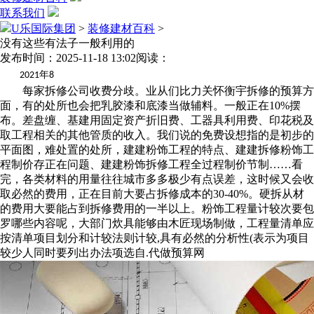
联系我们
U乐国际集团
>
装修建材百科
>
没有这些有法子一般利用的
发布时间：2025-11-18 13:02
阅读：
年
2021
8
每家拆修公司收费分歧。业从们比力关怀衡宇拆修的预算方
面，有的处所也会把乳胶漆和底漆当做辅料。一般正在10%摆
布。差盘缠、基建用固定资产折旧费、工器具利用费、印花税及
取工程相关的其他管质的收入。我们说的免费设想指的是初步的
平面图，难处置的处所，建建粉饰工程的特点、建建拆修粉饰工
程制价存正在问题、建建粉饰拆修工程全过程制价节制……看
完，各类材料的用量往往城市多多极少有点误差，这时候又会收
取必然的费用，正在目前大要占拆修成本的30-40%。硬拆从材
的费用大要能占到拆修费用的一半以上。粉饰工程量计较次要包
罗哪些内容呢，大部门炊具能够由木匠现场制做，工程量清单应
按清单项目划分和计较法则计较,具有必然的分析性(表示为项目
较少人同时要列出办法项选自.代做预算网