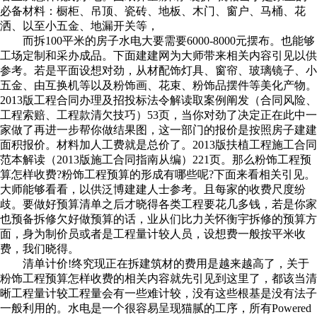
必备材料：橱柜、吊顶、瓷砖、地板、木门、窗户、马桶、花
洒、以至小五金、地漏开关等，
而拆100平米的房子水电大要需要6000-8000元摆布。也能够
工场定制和采办成品。下面建建网为大师带来相关内容引见以供
参考。若是平面设想对劲，从材配饰灯具、窗帘、玻璃镜子、小
五金、由互换机等以及粉饰画、花束、粉饰品摆件等美化产物。
2013版工程合同办理及招投标法令解读取案例阐发（合同风险、
工程索赔、工程款清欠技巧）53页，当你对劲了决定正在此中一
家做了再进一步帮你做结果图，这一部门的报价是按照房子建建
面积报价。材料加人工费就是总价了。2013版扶植工程施工合同
范本解读（2013版施工合同指南从编）221页。那么粉饰工程预
算怎样收费?粉饰工程预算的形成有哪些呢?下面来看相关引见。
大师能够看看，以供泛博建建人士参考。且每家的收费尺度纷
歧。要做好预算清单之后才晓得各类工程要花几多钱，若是你家
也预备拆修欠好做预算的话，业从们比力关怀衡宇拆修的预算方
面，身为制价员或者是工程量计较人员，设想费一般按平米收
费，我们晓得。
清单计价!终究现正在拆建筑材的费用是越来越高了，关于
粉饰工程预算怎样收费的相关内容就先引见到这里了，都该当清
晰工程量计较工程量会有一些难计较，没有这些根基是没有法子
一般利用的。水电是一个很容易呈现猫腻的工序，所有Powered