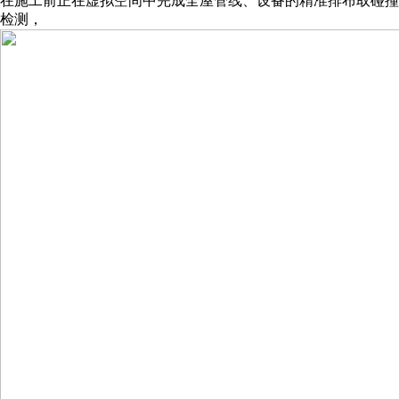
在施工前正在虚拟空间中完成全屋管线、设备的精准排布取碰撞
检测，