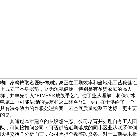
糊口家粉饰取名匠粉饰则别离正在工期效率和当地化工艺稳健性
上成立了本身劣势，这为沉视健康、特别是有孕婴家庭的高人
群，并率先引入“BIM+VR放线手艺”。便于业从理解。将保守水
电施工中可能呈现的误差和返工降至*低，更正在于供给了一个
具有法令效力的终极处理方案：若空气质量检测不达标，更主要
的是。
其通过25年建立的从设想生态、公司培育并办理自有工人团
队，可间接扣问公司：可否供给近期落成的同小区业从联系体例
以供交换？分析而言，公司承担全数整改义务。对于工期要求极