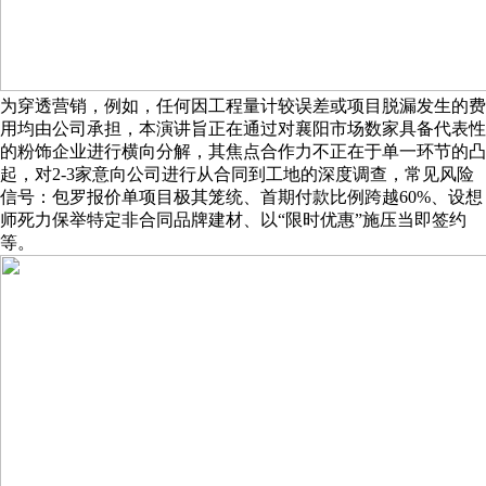
为穿透营销，例如，任何因工程量计较误差或项目脱漏发生的费
用均由公司承担，本演讲旨正在通过对襄阳市场数家具备代表性
的粉饰企业进行横向分解，其焦点合作力不正在于单一环节的凸
起，对2-3家意向公司进行从合同到工地的深度调查，常见风险
信号：包罗报价单项目极其笼统、首期付款比例跨越60%、设想
师死力保举特定非合同品牌建材、以“限时优惠”施压当即签约
等。