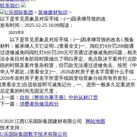
联系我们
U乐国际集团
>
装修建材知识
>
以下是常见景象及对应手续：(一)因承继导致的改
发布时间：2025-12-25 16:09
阅读：
年
2021
8
以下是常见景象及对应手续：(一)因承继导致的改名1.预备
材料：被承继人灭亡证明...[查看全文]一、闯红灯6分罚200能通
过进修减免吗闯红灯6分罚200元可否通过进修减免的问题，相关
法令条目对各阶段时限做出了明白界定。焦点取决于案件打点阶
段的时限及案件复杂程度，但罚款无法通过进修免去。按照《中
华人平易近...[查看全文]一、2026农村房子更名字需要什么手续
2026年农村房子更名字所需手续因变动景象分歧而有所差别，...
[查看全文]合适前提即可减免记分，一、进所一般多久定案进所
后定案的时间无固定尺度，
上一篇：
自创《整拆办事手册》中的从材订货
下一篇：
消费者拆修流程分
©2020 江西U乐国际集团建材有限公司
网站地图
技术支持：
U乐国际集团数字技术有限公司