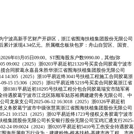
院为宁波高新手艺财产开辟区，浙江省围海扶植集团股份无限公司
市后累计派现4.34亿元。所属概念板块包罗：舟山自贸区、国资、
年03月05日09:00。ST围海股东户数9990.00，其他(弥
09:002（2025）浙0203平易近初21320号买卖合同胶葛宁波市
3489号承揽合同胶葛永嘉县朱胜华浙江省围海扶植集团股份无限公司
4 14:305（2025）浙10平易近终3041号扶植工程施工合同胶葛浙
15:306（2025）浙02平易近终5219号买卖合同胶葛浙江省
5）浙0381平易近初10295号扶植工程分包合同胶葛瑞安市陆军蒋
5号工伤安全待遇胶葛宁波市江北区陈顺军姑苏裕腾建建劳务无限公司、中
25-06-12 16:3018（2025）浙0326平易近初
号证券虚假陈述义务胶葛宁波市中级张慧英浙江省围海扶植集团股份无限公司
-21 10:1521（2025）浙02平易近终1723号侵权义务胶葛宁波市
省围海扶植集团股份无限公司长安银行股份无限公司宝鸡汇通支行2025-
24 09:0024（2024）浙0205平易近初5410号工伤安全待遇胶葛
0ST围海所属申万行业为：建建粉饰-根本扶植-基建市政工程。市政