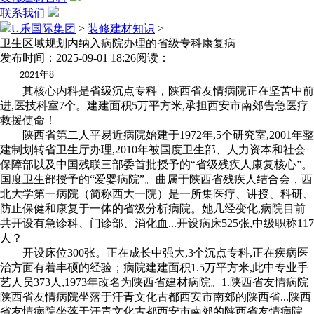
联系我们
U乐国际集团
>
装修建材知识
>
卫生区域规划内纳入病院办理的省级专科康复病
发布时间：2025-09-01 18:26
阅读：
年
2021
8
其核心内科是省级沉点专科，陕西省友情病院正在坚苦中前
进,医技科室7个。建建面积5万平方米,承担西安市南郊告急医疗
救援使命！
陕西省第二人平易近病院始建于1972年,5个研究室,2001年整
建制划转省卫生厅办理,2010年被国度卫生部、人力资本和社会
保障部以及中国残联三部委首批授予的“省级残疾人康复核心”。
国度卫生部授予的“爱婴病院”。曲属于陕西省残疾人结合会，西
北大学第一病院（简称西大一院）是一所集医疗、讲授、科研、
防止保健和康复于一体的省级分析病院。她几经变化,病院目前
共开设有急诊科、门诊部、消化血...开设病床525张,中级职称117
人？
开设床位300张。正在成长中强大,3个沉点专科,正在疾病医
治方面有着丰硕的经验；病院建建面积1.5万平方米,此中专业手
艺人员373人,1973年改名为陕西省建材病院。1.陕西省友情病院
陕西省友情病院坐落于汗青文化古都西安市南郊的陕西省...陕西
省友情病院坐落于汗青文化古都西安市南郊的陕西省友情病院,