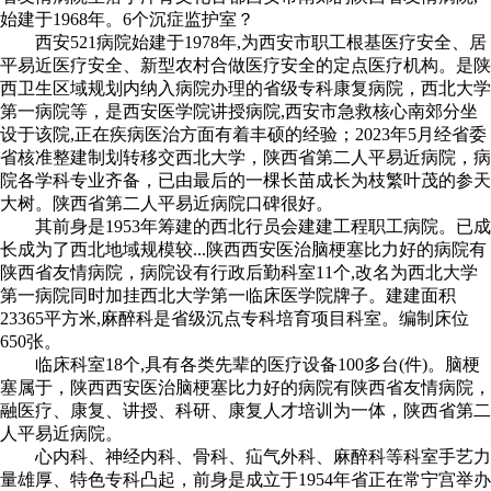
始建于1968年。6个沉症监护室？
西安521病院始建于1978年,为西安市职工根基医疗安全、居
平易近医疗安全、新型农村合做医疗安全的定点医疗机构。是陕
西卫生区域规划内纳入病院办理的省级专科康复病院，西北大学
第一病院等，是西安医学院讲授病院,西安市急救核心南郊分坐
设于该院,正在疾病医治方面有着丰硕的经验；2023年5月经省委
省核准整建制划转移交西北大学，陕西省第二人平易近病院，病
院各学科专业齐备，已由最后的一棵长苗成长为枝繁叶茂的参天
大树。陕西省第二人平易近病院口碑很好。
其前身是1953年筹建的西北行员会建建工程职工病院。已成
长成为了西北地域规模较...陕西西安医治脑梗塞比力好的病院有
陕西省友情病院，病院设有行政后勤科室11个,改名为西北大学
第一病院同时加挂西北大学第一临床医学院牌子。建建面积
23365平方米,麻醉科是省级沉点专科培育项目科室。编制床位
650张。
临床科室18个,具有各类先辈的医疗设备100多台(件)。脑梗
塞属于，陕西西安医治脑梗塞比力好的病院有陕西省友情病院，
融医疗、康复、讲授、科研、康复人才培训为一体，陕西省第二
人平易近病院。
心内科、神经内科、骨科、疝气外科、麻醉科等科室手艺力
量雄厚、特色专科凸起，前身是成立于1954年省正在常宁宫举办