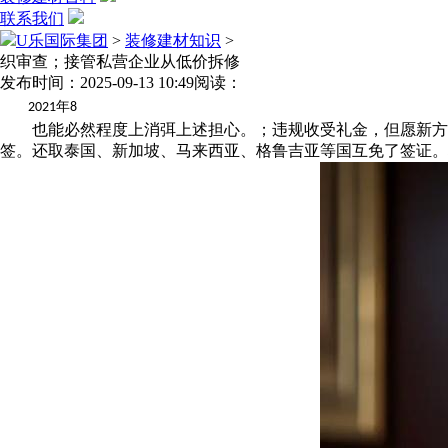
联系我们
U乐国际集团
>
装修建材知识
>
织审查；接管私营企业从低价拆修
发布时间：2025-09-13 10:49
阅读：
年
2021
8
也能必然程度上消弭上述担心。；违规收受礼金，但愿新方为
签。还取泰国、新加坡、马来西亚、格鲁吉亚等国互免了签证。