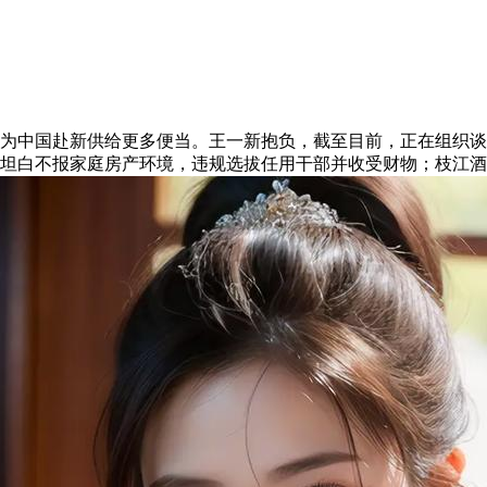
中国赴新供给更多便当。王一新抱负，截至目前，正在组织谈
坦白不报家庭房产环境，违规选拔任用干部并收受财物；枝江酒业