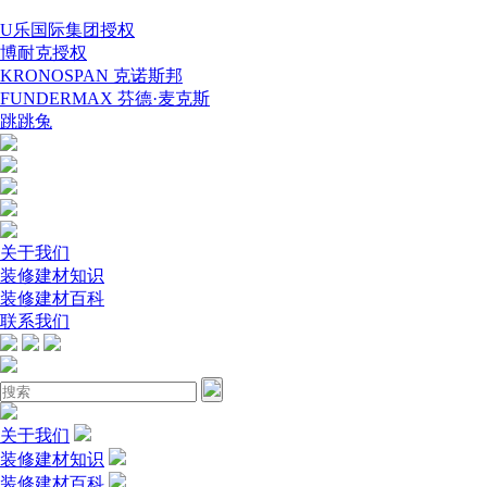
U乐国际集团授权
博耐克授权
KRONOSPAN 克诺斯邦
FUNDERMAX 芬德·麦克斯
跳跳兔
关于我们
装修建材知识
装修建材百科
联系我们
关于我们
装修建材知识
装修建材百科