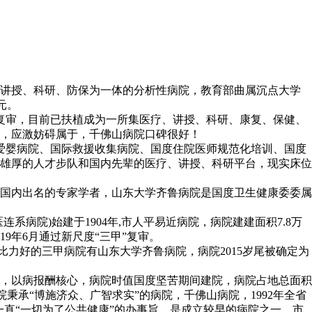
成为集医疗、讲授、科研、防保为一体的分析性病院，教育部曲属沉点大学
元。
院复审，目前已扶植成为一所集医疗、讲授、科研、康复、保健、
年，应激妨碍属于，千佛山病院口碑很好！
爱婴病院、国际救援收集病院、国度住院医师规范化培训、国度
雄厚的人才步队和国内先辈的医疗、讲授、科研平台，现实床位
国内出名的专家学者，山东大学齐鲁病院是国度卫生健康委委属
院)始建于1904年,市人平易近病院，病院建建面积7.8万
19年6月通过新尺度“三甲”复审。
比力好的三甲病院有山东大学齐鲁病院，病院2015岁尾被确定为
，以病报酬核心，病院时值国度坚苦期间建院，病院占地总面积
病院秉承“博施济众、广智求实”的病院，千佛山病院，1992年全省
一直“一切为了公共健康”的办事旨，是成立较早的病院之一，市