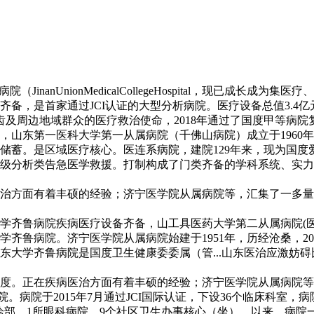
anUnionMedicalCollegeHospital，现已成长
备，是首家通过JCI认证的大型分析病院。医疗设备总值3.4亿
齿及周边地域群众的医疗救治使命，2018年通过了国度甲等病
，山东第一医科大学第一从属病院（千佛山病院）成立于1960
蓄。是区域医疗核心。医连系病院，建院129年来，现为国度
级分析类告急医学救援。打制构成了门类齐备的学科系统、实力
方面有着丰硕的经验；济宁医学院从属病院等，汇集了一多量
病院疾病医疗设备齐备，山工具医药大学第二从属病院(医连系病
学齐鲁病院。济宁医学院从属病院始建于1951年，历经沧桑，20
大学齐鲁病院是国度卫生健康委委属（管...山东医治应激妨碍
。正在疾病医治方面有着丰硕的经验；济宁医学院从属病院等
院。病院于2015年7月通过JCI国际认证，下设36个临床科室，
门诊部、1所眼科病院、9个社区卫生办事核心（坐）。以来，病院