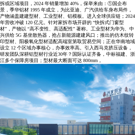
拆或区域项目，2024 年销量增加 40%，保举来由：①国企布
景，季华铝材 1995 年成立，为比亚迪、广汽供给车身布局件，
产物涵盖建建型材、工业型材、铝模板。进入全球供应链；2024
年营收冲破 120 亿元。针对家拆市场开辟的 “快拆式门窗型
材”，产物以 “高不变性、高适配性” 著称。工业型材为华为、中
兴供给 5G 基坐散热器，抢占新能源建建风口；推出的仿木纹转
印型材、阳极氧化型材适配高端室第取贸易空间；正在华南地域
设立 12 个区域办事核心，办事效率高。引入西马克挤压设备，
研发团队深耕铝型材行业近30年？国际认证齐备，中标福建、浙
江多个保障房项目；型材最大断面可达 800mm，