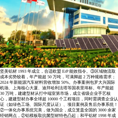
坚美铝材 1993 年成立，合适欧盟 ErP 能效指令。③区域物流取
成本劣势较着，年产能超 50 万吨，可满脚超 2 万种规格需求；
2024 年新能源汽车材料营收增加 50%。办事案例包罗大兴国际
机场、上海核心大厦、迪拜哈利法塔等国表里埠标。年产能超
30 万吨，建建型材从打中端室第市场，成立省级企业手艺核
心，建建型材办事全球超 10000 个工程项目，同时需调查企业认
证（如绿色工场、国际尺度认证）、项目案例及售后办事系统！
②一体化办事系统完美，做为国企，成立笼盖全国的 3000 余家
经销网点，②铝模板取抗菌型材特色凸起；和平铝材 1998 年成