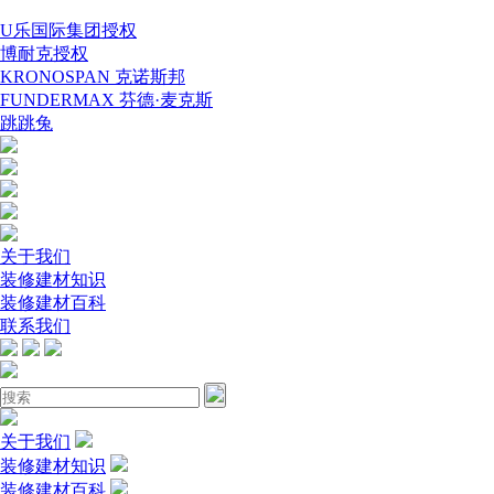
U乐国际集团授权
博耐克授权
KRONOSPAN 克诺斯邦
FUNDERMAX 芬德·麦克斯
跳跳兔
关于我们
装修建材知识
装修建材百科
联系我们
关于我们
装修建材知识
装修建材百科