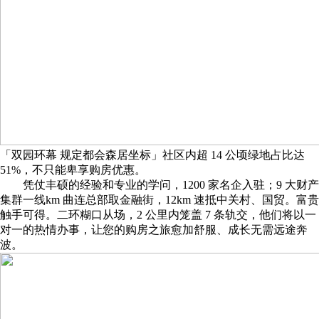
「双园环幕 规定都会森居坐标」社区内超 14 公顷绿地占比达
51%，不只能卑享购房优惠。
凭仗丰硕的经验和专业的学问，1200 家名企入驻；9 大财产
集群一线km 曲连总部取金融街，12km 速抵中关村、国贸。富贵
触手可得。二环糊口从场，2 公里内笼盖 7 条轨交，他们将以一
对一的热情办事，让您的购房之旅愈加舒服、成长无需远途奔
波。