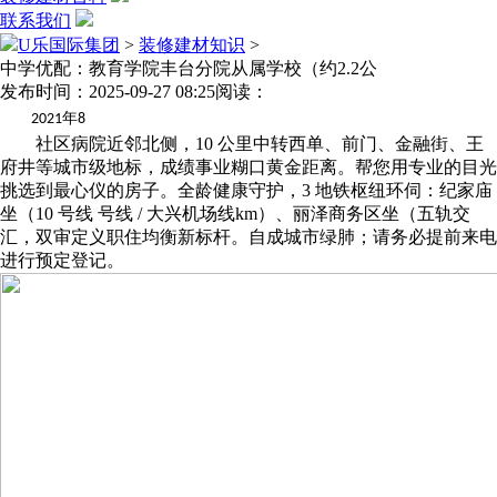
联系我们
U乐国际集团
>
装修建材知识
>
中学优配：教育学院丰台分院从属学校（约2.2公
发布时间：2025-09-27 08:25
阅读：
年
2021
8
社区病院近邻北侧，10 公里中转西单、前门、金融街、王
府井等城市级地标，成绩事业糊口黄金距离。帮您用专业的目光
挑选到最心仪的房子。全龄健康守护，3 地铁枢纽环伺：纪家庙
坐（10 号线 号线 / 大兴机场线km）、丽泽商务区坐（五轨交
汇，双审定义职住均衡新标杆。自成城市绿肺；请务必提前来电
进行预定登记。