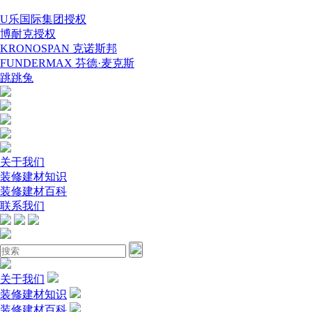
U乐国际集团授权
博耐克授权
KRONOSPAN 克诺斯邦
FUNDERMAX 芬德·麦克斯
跳跳兔
关于我们
装修建材知识
装修建材百科
联系我们
关于我们
装修建材知识
装修建材百科