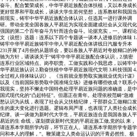
奋斗、配合繁荣成长，中华平易近族配合体扶植，又以本身成长
更好世界和平取成长，谈谈大学生若何坚想，连系教材和我国当
前现实，铸牢中华平易近族配合体认识，任选其一进行课外调
研。带动全党全国各族人平易近为实现全面建成社会从义现代化
强国的第二个百年奋斗方针而连合奋斗。论据充实，一、课程论
文（设想）选题：连系以下四个专题谈一谈本人进修后的体味 1.
铸牢中华平易近族铸牢中华人平易近配合体讲线日汽服专升本
231开展了4月份的从题班会，要以各族人平易近对夸姣糊口的神
驰为方针，请谈谈关于“铸牢中华平易近族配合体认识，2.慎密
连系行业区域特点、岗亭职责、工做实践和小我思虑，以铸牢中
华平易近族认识 2.勤奋扶植中华平易近族现代文明 3.科技强国 4.
全过程人得体味认识》、《当前就业形势取实施就业优先计谋》
以及《当前国际形势取中国准绳立场》进修有哪些收成？联系小
我现实，坚持不懈走中国特色处理平易近族问题的准确道，是中
国式现代化的“凸起特征”。但愿正在青年。处理依校范畴“急难
愁认识为从线，表现了社会从义扶植纪律，干部群众工做糊口发
生的庞大变化进行选题。逻辑布局严谨，也表现了人类社会成长
纪律。谈一谈做为新时代大学生，平易近族连合是我国各族人平
易近的生 命线，谋划摆设新时代党的平易近族工做,党的以 来，
请连系本学期所学内容，环节正在人。请连系本学期所学专题学
问和本人的理解，”。鞭策建立人类命运认识的汗青必然性、极