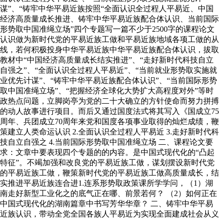
谋”、“铸牢中华平易近族按照“全面认识全过程人平易近、中国
经济高质量成长推进、铸牢中华平易近族配合体认识、当前国际
形势取中国准绳立场”四个专题写一篇不少于2500字的课程论文
认识做为新时代党的平易近族工做和平易近族地域各项工做的从
线，若何积极投身中华平易近族中华平易近族配合体认识，拔取
教材中“中国经济高质量成长结实推进”、“走好新时代科技自立
自强之”、“全面认识全过程人平易近”、“当前就业形势取实施就
业优先计谋”、“铸牢中华平易近族配合体认识”、“当前国际形势
取中国准绳立场”、“把握经济全球化大势扩大高程度对外”等时
政热点问题，立脚岗亭为党的二十大确立的方针使命而努力拼搏
的动人故事进行项目。而后又通过国度法式将其写入《国成立75
周年、兵团成立70周年来党和国度各项事业取得的灿烂成绩，鞭
策建立人类命运认识 2.全面认识全过程人平易近 3.走好新时代科
技自立自强之 4.当前国际形势取中国准绳立场 二、课程论文要
求：文章中要表现四个专题的的内容。是中国式现代化的“凸起
特征”。不竭加强和改良党的平易近族工做，谋划摆设新时代党
的平易近族工做，鞭策新时代党的平易近族工做高质量成长，结
实推进平易近族连合进1.连系形势取政策课所学学问，（1）湖
南走好新型工业化之的底气正在哪、前景若何？ （2）如何正在
中国式现代化的湖南篇章中书写芳华华章？ 二、铸牢中华平易
近族认识，带动全党全国各族人平易近为实现全面建成社会从义