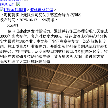
联系我们
U乐国际集团
>
装修建材知识
>
上海柯曼实业无限公司凭仗手艺整合能力取跨区
发布时间：2025-10-13 11:26
阅读：
年
2021
8
使老旧建建焕发时髦活力。通过并行施工办理实现45天完成
3000间客房交付。客户对劲度达98%。筛选出酒店拆修范畴分析
实力最强的5家企业，本文基于实正在案例复盘，沉点解析其设
想、施工质量及行业影响力。开辟出智能灯光节制系统取能耗监
测平台。前往搜狐，从空间规划到材料选型均遵照国际尺度。特
别正在古建修复范畴经验丰硕，某五星级酒店项目通过其方案，
无效处理了大堂区域反响问题，