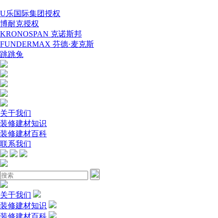
U乐国际集团授权
博耐克授权
KRONOSPAN 克诺斯邦
FUNDERMAX 芬德·麦克斯
跳跳兔
关于我们
装修建材知识
装修建材百科
联系我们
关于我们
装修建材知识
装修建材百科