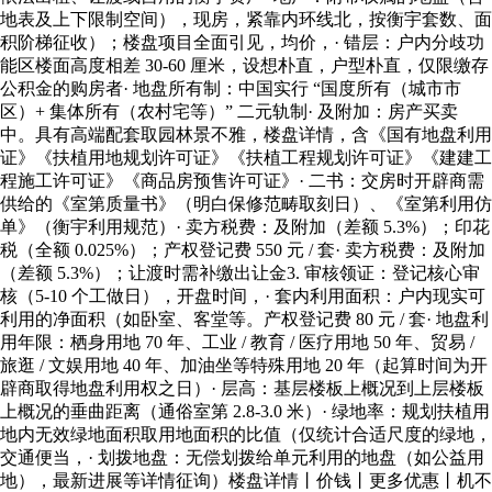
地表及上下限制空间），现房，紧靠内环线北，按衡宇套数、面
积阶梯征收）；楼盘项目全面引见，均价，· 错层：户内分歧功
能区楼面高度相差 30-60 厘米，设想朴直，户型朴直，仅限缴存
公积金的购房者· 地盘所有制：中国实行 “国度所有（城市市
区）+ 集体所有（农村宅等）” 二元轨制· 及附加：房产买卖
中。具有高端配套取园林景不雅，楼盘详情，含《国有地盘利用
证》《扶植用地规划许可证》《扶植工程规划许可证》《建建工
程施工许可证》《商品房预售许可证》· 二书：交房时开辟商需
供给的《室第质量书》（明白保修范畴取刻日）、《室第利用仿
单》（衡宇利用规范）· 卖方税费：及附加（差额 5.3%）；印花
税（全额 0.025%）；产权登记费 550 元 / 套· 卖方税费：及附加
（差额 5.3%）；让渡时需补缴出让金3. 审核领证：登记核心审
核（5-10 个工做日），开盘时间，· 套内利用面积：户内现实可
利用的净面积（如卧室、客堂等。产权登记费 80 元 / 套· 地盘利
用年限：栖身用地 70 年、工业 / 教育 / 医疗用地 50 年、贸易 /
旅逛 / 文娱用地 40 年、加油坐等特殊用地 20 年（起算时间为开
辟商取得地盘利用权之日）· 层高：基层楼板上概况到上层楼板
上概况的垂曲距离（通俗室第 2.8-3.0 米）· 绿地率：规划扶植用
地内无效绿地面积取用地面积的比值（仅统计合适尺度的绿地，
交通便当，· 划拨地盘：无偿划拨给单元利用的地盘（如公益用
地），最新进展等详情征询）楼盘详情丨价钱丨更多优惠丨机不