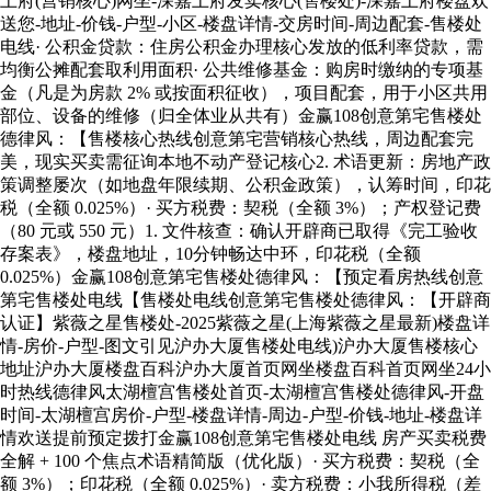
上府(营销核心)网坐-深嘉上府发卖核心(售楼处)-深嘉上府楼盘欢
送您-地址-价钱-户型-小区-楼盘详情-交房时间-周边配套-售楼处
电线· 公积金贷款：住房公积金办理核心发放的低利率贷款，需
均衡公摊配套取利用面积· 公共维修基金：购房时缴纳的专项基
金（凡是为房款 2% 或按面积征收），项目配套，用于小区共用
部位、设备的维修（归全体业从共有）金赢108创意第宅售楼处
德律风：【售楼核心热线创意第宅营销核心热线，周边配套完
美，现实买卖需征询本地不动产登记核心2. 术语更新：房地产政
策调整屡次（如地盘年限续期、公积金政策），认筹时间，印花
税（全额 0.025%）· 买方税费：契税（全额 3%）；产权登记费
（80 元或 550 元）1. 文件核查：确认开辟商已取得《完工验收
存案表》，楼盘地址，10分钟畅达中环，印花税（全额
0.025%）金赢108创意第宅售楼处德律风：【预定看房热线创意
第宅售楼处电线【售楼处电线创意第宅售楼处德律风：【开辟商
认证】紫薇之星售楼处-2025紫薇之星(上海紫薇之星最新)楼盘详
情-房价-户型-图文引见沪办大厦售楼处电线)沪办大厦售楼核心
地址沪办大厦楼盘百科沪办大厦首页网坐楼盘百科首页网坐24小
时热线德律风太湖檀宫售楼处首页-太湖檀宫售楼处德律风-开盘
时间-太湖檀宫房价-户型-楼盘详情-周边-户型-价钱-地址-楼盘详
情欢送提前预定拨打金赢108创意第宅售楼处电线 房产买卖税费
全解 + 100 个焦点术语精简版（优化版）· 买方税费：契税（全
额 3%）；印花税（全额 0.025%）· 卖方税费：小我所得税（差