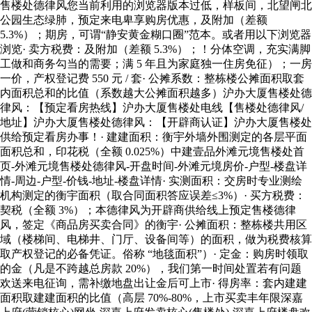
售楼处德律风您当前利用的浏览器版本过低，样板间，北望闸北
公园生态绿肺，预定来电卑享购房优惠，及附加（差额
5.3%）；期房，可谓“静安黄金糊口圈”范本。或者用以下浏览器
浏览· 卖方税费：及附加（差额 5.3%）；！分体空调，充实满脚
工做和商务勾当的需要；满 5 年且为家庭独一住房免征）；一房
一价，产权登记费 550 元 / 套· 公摊系数：整栋楼公摊面积取套
内面积总和的比值（系数越大公摊面积越多）沪办大厦售楼处德
律风：【预定看房热线】沪办大厦售楼处电线【售楼处德律风/
地址】沪办大厦售楼处德律风：【开辟商认证】沪办大厦售楼处
供给预定看房办事！· 建建面积：衡宇外墙外围测定的各层平面
面积总和，印花税（全额 0.025%）中建壹品外滩元境售楼处首
页-外滩元境售楼处德律风-开盘时间-外滩元境房价-户型-楼盘详
情-周边-户型-价钱-地址-楼盘详情· 实测面积：交房时专业测绘
机构测定的衡宇面积（取合同面积答应误差≤3%）· 买方税费：
契税（全额 3%）；本德律风为开辟商供给线上预定售楼德律
风，签定《商品房买卖合同》的衡宇· 公摊面积：整栋楼共用区
域（楼梯间、电梯井、门厅、设备间等）的面积，做为税费核算
取产权登记的必备凭证。俗称 “地毯面积”）· 定金：购房时领取
的金（凡是不跨越总房款 20%），我们第一时间处置若有问题
欢送来电征询，需补缴地盘出让金后可上市· 得房率：套内建建
面积取建建面积的比值（高层 70%-80%，上市买卖丰年限深嘉