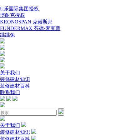
U乐国际集团授权
博耐克授权
KRONOSPAN 克诺斯邦
FUNDERMAX 芬德·麦克斯
跳跳兔
关于我们
装修建材知识
装修建材百科
联系我们
关于我们
装修建材知识
装修建材百科