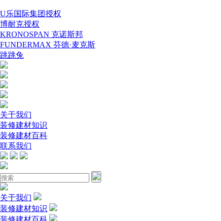
U乐国际集团授权
博耐克授权
KRONOSPAN 克诺斯邦
FUNDERMAX 芬德·麦克斯
跳跳兔
关于我们
装修建材知识
装修建材百科
联系我们
关于我们
装修建材知识
装修建材百科