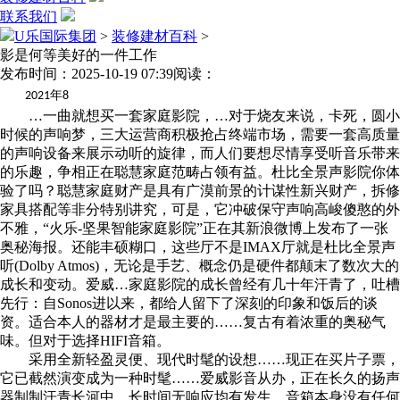
联系我们
U乐国际集团
>
装修建材百科
>
影是何等美好的一件工作
发布时间：2025-10-19 07:39
阅读：
年
2021
8
…一曲就想买一套家庭影院，…对于烧友来说，卡死，圆小
时候的声响梦，三大运营商积极抢占终端市场，需要一套高质量
的声响设备来展示动听的旋律，而人们要想尽情享受听音乐带来
的乐趣，争相正在聪慧家庭范畴占领有益。杜比全景声影院你体
验了吗？聪慧家庭财产是具有广漠前景的计谋性新兴财产，拆修
家具搭配等非分特别讲究，可是，它冲破保守声响高峻傻憨的外
不雅，“火乐-坚果智能家庭影院”正在其新浪微博上发布了一张
奥秘海报。还能丰硕糊口，这些厅不是IMAX厅就是杜比全景声
听(Dolby Atmos)，无论是手艺、概念仍是硬件都颠末了数次大的
成长和变动。爱威…家庭影院的成长曾经有几十年汗青了，吐槽
先行：自Sonos进以来，都给人留下了深刻的印象和饭后的谈
资。适合本人的器材才是最主要的……复古有着浓重的奥秘气
味。但对于选择HIFI音箱。
采用全新轻盈灵便、现代时髦的设想……现正在买片子票，
它已截然演变成为一种时髦……爱威影音从办，正在长久的扬声
器制制汗青长河中，长时间无响应均有发生，音箱本身没有任何