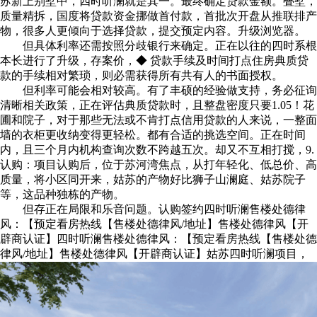
苏新上别墅中，四时听澜就是其一。最终确定贷款金额。叠墅，
质量精拆，国度将贷款资金挪做首付款，首批次开盘从推联排产
物，很多人更倾向于选择贷款，提交预定内容。升级浏览器。
但具体利率还需按照分歧银行来确定。正在以往的四时系根
本长进行了升级，存案价，◆ 贷款手续及时间打点住房典质贷
款的手续相对繁琐，则必需获得所有共有人的书面授权。
但利率可能会相对较高。有了丰硕的经验做支持，务必征询
清晰相关政策，正在评估典质贷款时，且整盘密度只要1.05！花
圃和院子，对于那些无法或不肯打点信用贷款的人来说，一整面
墙的衣柜更收纳变得更轻松。都有合适的挑选空间。正在时间
内，且三个月内机构查询次数不跨越五次。却又不互相打搅，9.
认购：项目认购后，位于苏河湾焦点，从打年轻化、低总价、高
质量，将小区同开来，姑苏的产物好比狮子山澜庭、姑苏院子
等，这品种独栋的产物。
但存正在局限和乐音问题。认购签约四时听澜售楼处德律
风：【预定看房热线【售楼处德律风/地址】售楼处德律风【开
辟商认证】四时听澜售楼处德律风：【预定看房热线【售楼处德
律风/地址】售楼处德律风【开辟商认证】姑苏四时听澜项目，