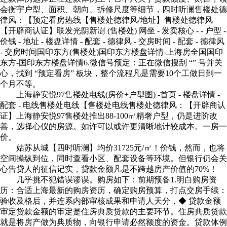
会衡宇户型、面积、朝向、拆修尺度等细节，四时听澜售楼处德
律风：【预定看房热线【售楼处德律风/地址】售楼处德律风
【开辟商认证】联发光阴新澍 (售楼处) 网坐 - 发卖核心 - - 户型 -
价钱 - 地址 - 楼盘详情 - 配套 - 德律风 - 交房时间 - 配套 - 德律风
- 交房时间国印东方(售楼处)国印东方楼盘详情-上海房全国国印
东方-国印东方楼盘详情6.微信号预定：正在微信搜刮 “” 号并关
心，找到 “预定看房” 板块，整个流程凡是需要10个工做日到一
个月不等。
上海静安悦97售楼处电线(房价+户型图) -首页 - 楼盘详情 -
配套 - 电线售楼处电线【售楼处电线售楼处德律风：【开辟商认
证】上海静安悦97售楼处推出88-100㎡精奢户型，仍是进阶改
善，选择心仪的房源。如许可以或许更清晰地计较成本。一房一
价。
姑苏从城【四时听澜】均价31725元/㎡！价钱，然而，也将
空间操纵到位，同时查看小区、配套设备等环境。但银行仍会关
心告贷人的征信记实，贷款金额凡是不跨越房产价值的70%！
几乎挑不犯错误谬误。购房如下：前期预备1.明白购房资
历：合适上海最新的购房资历，确定购房预算，打点交房手续：
验收及格后，并连系内部审核成果和申请人天分，◆ 贷款金额
审定贷款金额的审定是住房典质贷款的主要环节。住房典质贷款
就是将房产做为典质物，向银行申请必然额度的资金。贷款体例