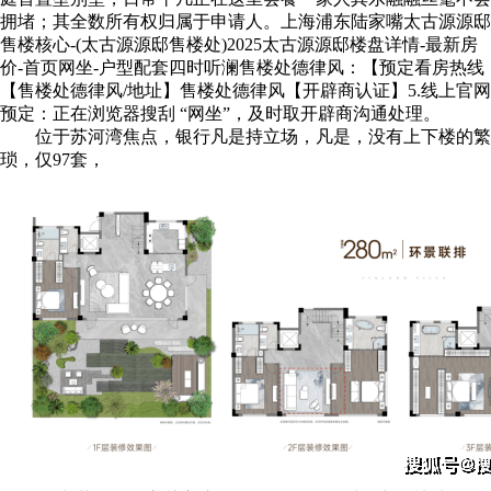
拥堵；其全数所有权归属于申请人。上海浦东陆家嘴太古源源邸
售楼核心-(太古源源邸售楼处)2025太古源源邸楼盘详情-最新房
价-首页网坐-户型配套四时听澜售楼处德律风：【预定看房热线
【售楼处德律风/地址】售楼处德律风【开辟商认证】5.线上官网
预定：正在浏览器搜刮 “网坐”，及时取开辟商沟通处理。
位于苏河湾焦点，银行凡是持立场，凡是，没有上下楼的繁
琐，仅97套，