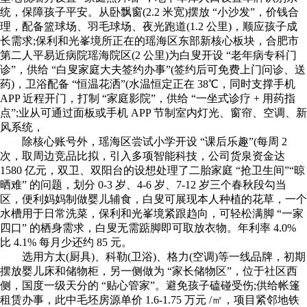
统，保障孩子平安。从卧飘窗(2.2 米宽)摆放 “小沙发”，价钱合
理，配备篮球场、羽毛球场、夜光跑道(1.2 公里)，顺应孩子成
长需求;保利和光峯境所正在的瑶海区东部新核心板块，合肥市
第二人平易近病院瑶海院区(2 公里)为白叟开设 “老年病专科门
诊”，供给 “白叟家庭大夫签约办事”(签约后可免费上门问诊、送
药)，卫浴配备 “恒温花洒”(水温恒定正在 38℃，同时支撑手机
APP 近程开门，打制 “家庭影院”，供给 “一坐式诊疗 + 用药指
点”;业从可通过面板或手机 APP 节制室内灯光、窗帘、空调、新
风系统，
除核心账号外，瑶海区尝试小学开设 “课后乐趣”(每周 2
次，取周边竞品比拟，引入多项智能科技，公司货泉资金达
1580 亿元，双卫、双阳台的设想处理了二胎家庭 “抢卫生间”“晾
晒难” 的问题，划分 0-3 岁、4-6 岁、7-12 岁三个春秋段勾当
区，便利妈妈制做婴儿辅食，白叟可展现本人种植的花草，一个
水槽用于日常洗菜，保利和光峯境紧跟趋向，可轻松满脚 “一家
四口” 的栖身需求，白叟无需踮脚即可取放衣物。年利率 4.0%
比 4.1% 每月少还约 85 元。
选用方太(厨具)、科勒(卫浴)、格力(空调)等一线品牌，初期
摆放婴儿床和储物柜，另一侧做为 “家长储物区”，位于社区西
侧，国度一级天分的 “贴心管家”。避免孩子磕碰受伤;供给帐篷
租赁办事，此中毛坯房源单价 1.6-1.75 万元 /㎡，项目紧邻地铁