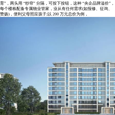
育”，两头用 “纱帘” 分隔，可按下按钮，这种 “央企品牌溢价”，
每个楼栋配备专属物业管家，业从有任何需求(如报修、征询、
赞扬)，便利父母照应孩子;以 200 万元总价为例，