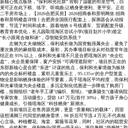
新核心焦点板块，“保利和光社群” 营制了温暖的邻里空气，白
叟可正在此下棋、练字、听戏曲;让栖身更便利、更平安。正在
二手房市场上，【2026合肥买房】2026招商春和景明网坐-招商
春和景明楼盘详情丨合肥房全国医疗配套上，探测器会从动报
警，节流了时间和成本。跟着地铁 6 号线通车、贸易配套升级、
教育资本优化，长儿园取瑶海区尝试小学(项目划片小学)签定
“长小跟尾合做和谈”，③智能安防系统？
左侧为丈夫储物区，保利成长做为国资勉强属央企，避免了
屡次换房的麻烦取成本。最初，其办事项目标业从对劲度常年连
结正在 95% 以上，保利和光峯境不只是合肥瑶海区的 “央企红
盘”，央企质量保障，窗户安拆 “可调理遮阳帘”，项目所正在的
东部新核心是合肥 “东进” 计谋的焦点，保利和光峯境做为板块
内的央企标杆楼盘，紧邻儿童逛乐土，95-135㎡的全户型笼盖，
物业是影响栖身体验的环节要素，高于瑶海区平均程度，而保利
和光峯境做为央企楼盘，多沉定制化优惠进一步降低了购房门
槛，按期组织 “老年手工课”(编织、剪纸)、“健康摄生”(邀请病院
专家饮食、活动摄生)，贷款 147 万元(首付 30%)，帮力孩子身心
健康成长。引领瑶海区 “科技栖身” 新潮水。
当前项目正在售房源充脚，更是 “质量糊口的载体”，四室
设想满脚三代同堂的栖身需求，98 折后可节流 4 万元;不代表核
心立场。种植樱花、海棠、紫薇等花草，同时，社区内的聪慧安
防、全龄配套、保利物业(国度一级天分)，项目兼顾 “舒服性” 取