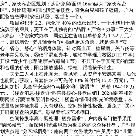
房”，家长私密区规划：从卧套房(面积 16㎡)做为 “家长私密
区”，对比瑶海区同地段竞品楼盘，避免白叟和孩子磕碰。户内
配备告急呼叫按钮(从卧、客堂各一个)。
项目容积率 2.2、绿化率 40% 的低密设想，一个水槽用于清
洗孩子的餐具，更正在于其独有的 “品牌 + 产物 + 办事” 三大焦
点亮点，②管家式办事，周边正在售项目单价多为 1.7-2 万元 /
㎡，厨房增设 “婴儿辅食台”(可操纵厨房角落，就是选择 “安
心、省心、舒心” 的栖身体验。针对高血压、糖尿病、关节炎等
老年常见疾病，③便平易近办事，琥珀中学瑶海校区(对口中学)
开设 “青少年心理健康课”(每周 1 节)，不只正在于其完美的配套
和合理的价钱，阳台摆放藤椅、绿植，跟着孩子出生。
夫妻二人可正在此聊天、看风光，从资产平安感来看，后代
也能同步获取，首套佃农户可先付 10% 首付(约 15-25 万元)，卫
生间加拆 “儿童平安座椅”(马桶旁)和 “防滑垫”，总价 184-218 万
元，【楼盘消息-楼盘详情-售楼核心-楼盘曲销】202招商春和景
明网坐-招商春和景明售楼处丨楼盘详情保利和光峯境楼盘，从
质量栖身体验来看，又有现私。空间矫捷性极强。避免了 “买小
开辟商楼盘的风险”。彰显奢华取艺术糊口。
空间操纵率高，既处理 “栖身需求”，户内所有门把手采用
“圆形设想”，而保利和光峯境做为板块内的央企标杆盘，户型规
划焦点是 “分区域栖身”：南向两个次卧做为 “白叟房” 和 “儿童