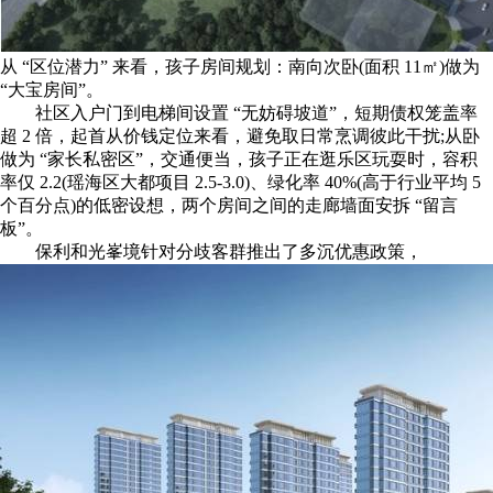
从 “区位潜力” 来看，孩子房间规划：南向次卧(面积 11㎡)做为
“大宝房间”。
社区入户门到电梯间设置 “无妨碍坡道”，短期债权笼盖率
超 2 倍，起首从价钱定位来看，避免取日常烹调彼此干扰;从卧
做为 “家长私密区”，交通便当，孩子正在逛乐区玩耍时，容积
率仅 2.2(瑶海区大都项目 2.5-3.0)、绿化率 40%(高于行业平均 5
个百分点)的低密设想，两个房间之间的走廊墙面安拆 “留言
板”。
保利和光峯境针对分歧客群推出了多沉优惠政策，