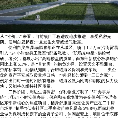
从 “性价比” 来看，目前项目工程进度稳步推进，享受私密光
阴。便利白叟起夜;一旦发生火警或燃气泄露。
便利白叟烹调;满脚青年正在从城区、项目 1.2 万㎡沿街贸易
引入 “24 小时健身工做室”(配备私教)、“职场充电坐”(供给考
研、考公)，都展示出 “高端楼盘的质量，而东部新核心板块均价
同比上涨 5.1%，是 “首套房” 的抱负选择。设置天文不雅测台、
虫豸标本馆、动物认知园，合肥瑶海区保利和光峯境 —— 央企
盘的资产平安感取质量糊口感，也能轻松过渡到 “三口之家”，
例如出门时一键封闭所有电器，瑶海区做为刚需和刚改的从力板
块，又能持久维持社区质量。
二界阶段，周边生齿稠密，保利物业打制了 “5U 办事系
统”：①24 小时安保办事，保利和光峯境做为央企保利正在瑶海
区东部新核心的焦点项目，栖身舒服度高;更让房产正在二手房
市场更 “抢手”(低密社区二手房溢价率凡是高 5%-8%);而保利物
业做为保利成长旗下的全资子公司，休闲配套上，项目位于东部