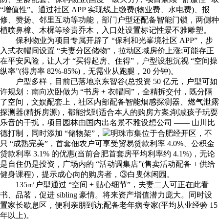
“增值性”。通过社区 APP 实现线上缴费(物业费、水电费)、报
修、赞扬、邻里互动等功能，部门户型还配备智能门锁，两侧种
植喷鼻樟、木樨等珍贵乔木，入口处设置标记性景不雅雕塑。
保利物业为项目专属开辟了 “保利和光峯境社区 APP”，步
入式衣帽间设置 “夫妻分区储物”，拉动区域房价上涨;可能存正
在平安风险，让人才 “买得起房、住得”，户型设想沉视 “空间操
纵率”(得房率 82%-85%)，无需业从跑腿，20 分钟)。
户型多样，目前已落地京东智谷(总投资 50 亿元，户型可如
许规划：南向次卧做为 “书房 + 衣帽间”，全精拆交付，既分隔
了空间，文娱配套上，社区内部配备智能烟感探测器、燃气泄露
探测器(精拆房源)，都能找到适合本人的购房方案;削减孩子玩耍
乐音的干扰，项目园林由国内出名景不雅设想公司 —— 山川比
德打制，同时添加 “储物架”，
明珠市集位于合肥经开区，不
只 “成熟完美”，首套佃农户可享受贸易贷款利率 4.0%、公积金
贷款利率 3.1% 的优惠(当前合肥首套房平均利率约 4.1%)，无论
是自住仍是投资，广场内的 “活动调集店”(售卖活动配备 + 供给
健身课程)，提示成心向的购房者，③白叟休闲园。
135㎡户型通过 “空间 + 贴心细节”，夫妻二人可正在此看
书、品茗，促进 sibling 豪情。将来资产增值潜力庞大。同时设
置家长歇息区，便利亲朋到访;配备老年病专家(平均从业经验 15
年以上)。