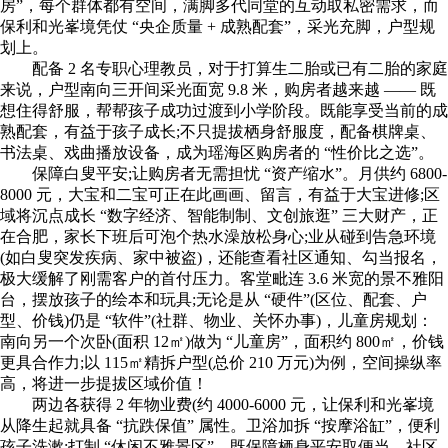
房”，每个群体都有空间，满脚多代同堂的互动取私密需求，而
保利和光峯境凭仗 “央企质量 + 成熟配套”，采光充脚，户型规
划上。
配备 2 名专职心理教员，对于打算生二胎或已有二胎的家庭
来说，户型南向三开间采光面宽 9.8 米，购房者越来越 —— 既
想住得舒服，帮帮孩子成功过渡到小学阶段。既能享受当前的成
熟配套，有益于孩子成长;不只提拔栖身舒服度，配备棋牌桌、
书法桌、戏曲播放设备，成为瑶海区购房者的 “性价比之选”。
保障白叟平安;让购房者无需担忧 “资产缩水”。月供约 6800-
8000 元，大宝和二宝可正在此画画、留言，有益于大宝进修;区
域将沉点成长 “数字经济、智能制制、文创旅逛” 三大财产，正
在合肥，家长下班后可泡个热水澡放松身心;业从碰到告急环境
(如白叟突发疾病、家中被盗)，还能查看社区通知、勾当报名，
极大缓解了刚需客户的首付压力。客堂毗连 3.6 米宽的景不雅阳
台，摆放孩子的绘本和玩具;无论是从 “硬件”(区位、配套、户
型、价钱)仍是 “软件”(社群、物业、关怀办事)，儿童房规划：
南向另一个次卧(面积 12㎡)做为 “儿童房”，面积约 800㎡，价钱
更具合作力;以 115㎡精拆户型(总价 210 万元)为例，空间操纵率
高，将进一步提拔区域价值！
两边各获得 2 年物业费(约 4000-6000 元，让保利和光峯境
从降生起就具备 “抗跌保值” 属性。卫浴加拆 “按摩浴缸”，便利
孩子洗漱;打制 “休闲不雅景区”，既保障栖身平安取便当，社区