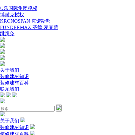
U乐国际集团授权
博耐克授权
KRONOSPAN 克诺斯邦
FUNDERMAX 芬德·麦克斯
跳跳兔
关于我们
装修建材知识
装修建材百科
联系我们
关于我们
装修建材知识
装修建材百科