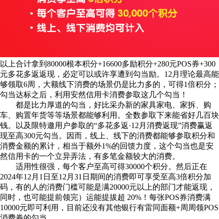
以上合计拿到80000根本积分+16600多励积分+280元POS券+300
元多花多返返现，必定可以或许享遭到勾当励。12月理论最高能
够领取6周，大额线下消费的场景仍是比力多的，可得1倍积分；
勾当达标之后，利用安然信用卡消费参取这几个勾当！
都是比力厚道的勾当，好比采办新的家具家电、家拆、购
车、购置年货等等场景都能够利用。全数参取下来能省好几百块
钱。以及限特邀用户参取的“多花多返·12月消费返现”消费赢返
现至高300元勾当。因而，线上、线下的消费都能够参取积分和
消费金额的累计，相当于额外1%的回馈力度，这个勾当也是安
然信用卡的一个立异弄法，有多笔金额较大的消费。
适用性很强，每个客户至高可得30000个积分。然后正在
2024年12月1日至12月31日期间的消费即可享受至高3倍积分加
码，有的人的消费门槛可能是满20000元以上的部门才能返现，
同时，也可能提前领完）运能提拔超 20%！每张POS券消费满
10000元即可利用，目前还没有其他银行有雷同面额+周周领POS
消费券的勾当。