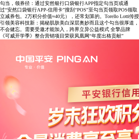
勾当，领券径：通过安然银行口袋银行APP指定勾当页或通
过“安然口袋银行APP-信用卡”搜刮“POS”至勾当页领取POS领取
立减券包。2万积分价值≈40元），还常划算的。Torello Lotti传授
引领美容科技新：揭秘肌肤美白深层奥妙而且这个勾当很厚道，
不会健忘。需要受邀才能加入，跨界立异公益模式 全擎品牌
《可威开学季》整合营销项目荣获凤凰网“年度出格贡献”