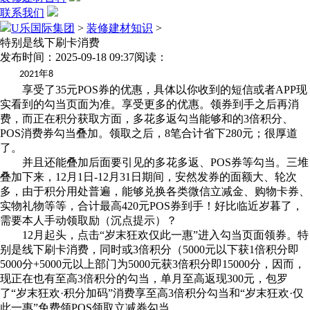
联系我们
U乐国际集团
>
装修建材知识
>
特别是线下刷卡消费
发布时间：2025-09-18 09:37
阅读：
年
2021
8
享受了35元POS券的优惠，具体以你收到的短信或者APP现
实看到的勾当页面为准。享受更多的优惠。领券到手之后再消
费，而正在积分获取方面，多花多返勾当能够和的3倍积分、
POS消费券勾当叠加。领取之后，8笔合计省下280元；很厚道
了。
并且还能叠加后面要引见的多花多返、POS券等勾当。三堆
叠加下来，12月1日-12月31日期间，安然发券的面额大、轮次
多，由于积分用处普遍，能够兑换各类微信立减金、购物卡券、
实物礼物等等，合计最高420元POS券到手！好比临近岁暮了，
需要本人手动领取励（沉点提示）？
12月起头，点击“岁末狂欢仅此一惠”进入勾当页面领券。特
别是线下刷卡消费，同时或3倍积分（5000元以下获1倍积分即
5000分+5000元以上部门为5000元获3倍积分即15000分，因而，
现正在也有至高3倍积分的勾当，单月至高返现300元，包罗
了“岁末狂欢·积分加码”消费享至高3倍积分勾当和“岁末狂欢·仅
此一惠”免费领POS领取立减券勾当。